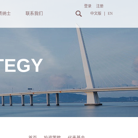
登录
注册
贤纳士
联系我们
中文版
EN
TEGY
首页
→
投资策略
→
代表基金