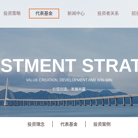
投资策略
代表基金
新闻中心
投资者关系
招
ESTMENT STRA
VALUE CREATION, DEVELOPMENT AND WIN-WIN
————————— 价值创造，发展共赢 —————————
投资理念
代表基金
投资案例