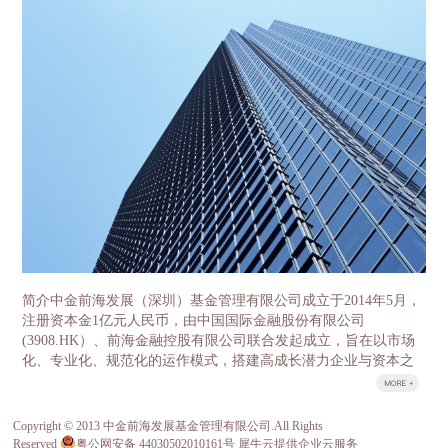
盘龙区领导分别就各自感兴趣的话题展开了细致的沟
金两层结构。母基金采用有限合伙制，由云南省发展
通。 中金前海副总经理石明达首先介绍了中金
改革委牵头，委托中金前海（深圳）基金管理有限公
前海的基本情况和发展历程，总结了前海自贸区在产
司负责具体运营管理。省政府授权省发展改革委履行
业基金及特色小镇方面的经验。 中金前海董事总经
政府出资人职责，首期整合省级财政资金16亿元，逐
理胡祺昊则作为云南母基金的主要负责人，对中金前
年整合省级财政中扶持产业发展50%左右的存量资金
海管理的云南母基金、氢能源基金等重要的区域性、
以及全部新增投入部分，加上子基金收益的滚动使
行业性代表基金做了介绍，并交流了过去几年公司投
用，5年争取整合100亿元左右资金作为引导资金，母
资的重要项目，如中石化、百果园、坚果微影院、万
基金管理公司按照1:1-1:2的比例进行社会募集，首期
色城等。其中中国果业龙头百果园项目因为与云南的
母基金规模达到32亿元-48亿元、5年达到200亿元-300
农业科技和高原特色产业相关度高，经营模式先进，
亿元。 子基金由各重点产业领导小组牵头，按照“一
规模领先、受到大家的重点关注和热烈讨论，昭通野
个产业、一支基金”的思路，分别设立8个重点产业发
苹果案例更是令云南的客人赞叹不已。宾主相约邀请
展子基金，同时设立1个并购基金和1个国际产能合作
百果园的管理层与云南农科院以及高原特色果业的龙
基金服务8个重点产业，按照“成熟一支、设立一
头企业进行成体系的对接，推动实现高品质云南水果
支”的原则，经母基金管理人中金前海（深圳）基金
跨省跨季，市场驱动的良性发展。 目前，中金
管理有限公司核准设立。 云南省发展改革委作为政
前海实际投资规模已达130亿元，管理资产规模超200
府出资人代表，按市场化管理资金使用、财务收支等
亿。不仅获得证券时报评选的2016年最具成长性创投
情况，确保基金稳健运作。设立产业投资基金是一项
简介中金前海发展（深圳）基金管理有限公司成立于2014年5月，
机构称号，中金前海董事总经理胡祺昊也获得了2016
重大改革和创新工作，对于更好发挥财政资金对社会
注册资本金1亿元人民币，由中国国际金融股份有限公司
年最佳新锐投资人的称号，所投项目多次入选清科、
资金的引导作用，充分发挥市场在资源配置中的决定
(3908.HK）、前海金融控股有限公司联合发起成立，旨在以市场
投中等行业领先排名。其股东中金公司和前海金控分
性作用，优化财政资金支持方式，顺利推进重点产业
化、专业化、规范化的运作模式，搭建高成长潜力企业与资本之
别管理着国家新兴产业创业投资引导基金、成都前海
发展，具有十分重要的意义。
间的桥梁。 荣誉公司于2014年底荣获由深圳市前海管理局、前海
产业投资基金。 中金前海的管...
股权交易中心等主办的首届前海风云榜之“最佳投资基金”。&...
Copyright © 2013 中金前海发展基金管理有限公司.All Rights
关于我们
Reserved
粤公网安备 44030502010161号
犀牛云提供企业云服务