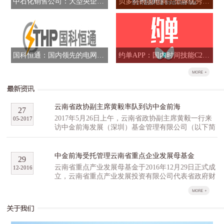
中石化销售公司：大型央企混合所有制改革标志性项目
贝多芬跨境电商：全球优秀品牌跨境B2B全网运营商
国科恒通：国内领先的电网信息化解决方案提供商
约单APP：国内时间技能C2C交易平台
云南省政协副主席黄毅率队到访中金前海
27
2017年5月26日上午，云南省政协副主席黄毅一行来
05
-
2017
访中金前海发展（深圳）基金管理有限公司（以下简
称“中金前海”），与中金前海副总经理石明达、董事
总经理胡祺昊等人就高科技产业园区和云南省重点产
业发展母基金（以下简称“云南母基金”）等事宜进行
中金前海受托管理云南省重点企业发展母基金
29
了深入研讨交流。 黄毅一行对公司的产业基金
云南省重点产业发展母基金于2016年12月29日正式成
12
-
2016
管理经验和投资项目进行了重点了解，并就云南生物
立，云南省重点产业发展投资有限公司代表省政府财
及高原特色农业创新创业产业园区的提案，以及配套
政出资认缴16亿元，云南省工业投资集团公司、云尚
的孵化招商投融资方面经验进行了广泛的探讨。他表
基金、尚融资本、百果园等多家机构作为第一批战略
达了云南省有关方面对云南母基金及中金前海的重
合作伙伴，积极参与云南省重点产业发展母基金的组
视，期许中金前海利用自身行业优势和宝贵经验，与
建，意向认缴出资总计35亿元，超过首期母基金预期
云南省展开深度合作。同行的省科技农业口以及昆明
规模。 云南省重点产业发展基金分为母基金和子基