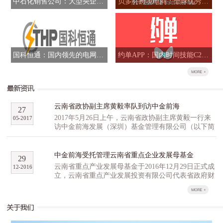
中石化销售公司：大型央企混合所有制改革标志性项目
贝多芬跨境电商：全球优秀品牌跨境B2B全网运营商
国科恒通：国内领先的电网信息化解决方案提供商
约单APP：国内时间技能C2C交易平台
云南省政协副主席黄毅率队到访中金前海
27
2017年5月26日上午，云南省政协副主席黄毅一行来
05
-
2017
访中金前海发展（深圳）基金管理有限公司（以下简
称“中金前海”），与中金前海副总经理石明达、董事
总经理胡祺昊等人就高科技产业园区和云南省重点产
业发展母基金（以下简称“云南母基金”）等事宜进行
中金前海受托管理云南省重点企业发展母基金
29
了深入研讨交流。 黄毅一行对公司的产业基金
云南省重点产业发展母基金于2016年12月29日正式成
12
-
2016
管理经验和投资项目进行了重点了解，并就云南生物
立，云南省重点产业发展投资有限公司代表省政府财
及高原特色农业创新创业产业园区的提案，以及配套
政出资认缴16亿元，云南省工业投资集团公司、云尚
的孵化招商投融资方面经验进行了广泛的探讨。他表
基金、尚融资本、百果园等多家机构作为第一批战略
达了云南省有关方面对云南母基金及中金前海的重
合作伙伴，积极参与云南省重点产业发展母基金的组
视，期许中金前海利用自身行业优势和宝贵经验，与
建，意向认缴出资总计35亿元，超过首期母基金预期
云南省展开深度合作。同行的省科技农业口以及昆明
规模。 云南省重点产业发展基金分为母基金和子基