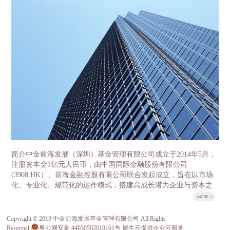
盘龙区领导分别就各自感兴趣的话题展开了细致的沟
金两层结构。母基金采用有限合伙制，由云南省发展
通。 中金前海副总经理石明达首先介绍了中金
改革委牵头，委托中金前海（深圳）基金管理有限公
前海的基本情况和发展历程，总结了前海自贸区在产
司负责具体运营管理。省政府授权省发展改革委履行
业基金及特色小镇方面的经验。 中金前海董事总经
政府出资人职责，首期整合省级财政资金16亿元，逐
理胡祺昊则作为云南母基金的主要负责人，对中金前
年整合省级财政中扶持产业发展50%左右的存量资金
海管理的云南母基金、氢能源基金等重要的区域性、
以及全部新增投入部分，加上子基金收益的滚动使
行业性代表基金做了介绍，并交流了过去几年公司投
用，5年争取整合100亿元左右资金作为引导资金，母
资的重要项目，如中石化、百果园、坚果微影院、万
基金管理公司按照1:1-1:2的比例进行社会募集，首期
色城等。其中中国果业龙头百果园项目因为与云南的
母基金规模达到32亿元-48亿元、5年达到200亿元-300
农业科技和高原特色产业相关度高，经营模式先进，
亿元。 子基金由各重点产业领导小组牵头，按照“一
规模领先、受到大家的重点关注和热烈讨论，昭通野
个产业、一支基金”的思路，分别设立8个重点产业发
苹果案例更是令云南的客人赞叹不已。宾主相约邀请
展子基金，同时设立1个并购基金和1个国际产能合作
百果园的管理层与云南农科院以及高原特色果业的龙
基金服务8个重点产业，按照“成熟一支、设立一
头企业进行成体系的对接，推动实现高品质云南水果
支”的原则，经母基金管理人中金前海（深圳）基金
跨省跨季，市场驱动的良性发展。 目前，中金
管理有限公司核准设立。 云南省发展改革委作为政
前海实际投资规模已达130亿元，管理资产规模超200
府出资人代表，按市场化管理资金使用、财务收支等
亿。不仅获得证券时报评选的2016年最具成长性创投
情况，确保基金稳健运作。设立产业投资基金是一项
简介中金前海发展（深圳）基金管理有限公司成立于2014年5月，
机构称号，中金前海董事总经理胡祺昊也获得了2016
重大改革和创新工作，对于更好发挥财政资金对社会
注册资本金1亿元人民币，由中国国际金融股份有限公司
年最佳新锐投资人的称号，所投项目多次入选清科、
资金的引导作用，充分发挥市场在资源配置中的决定
(3908.HK）、前海金融控股有限公司联合发起成立，旨在以市场
投中等行业领先排名。其股东中金公司和前海金控分
性作用，优化财政资金支持方式，顺利推进重点产业
化、专业化、规范化的运作模式，搭建高成长潜力企业与资本之
别管理着国家新兴产业创业投资引导基金、成都前海
发展，具有十分重要的意义。
间的桥梁。 荣誉公司于2014年底荣获由深圳市前海管理局、前海
产业投资基金。 中金前海的管...
股权交易中心等主办的首届前海风云榜之“最佳投资基金”。&...
Copyright © 2013 中金前海发展基金管理有限公司.All Rights
关于我们
Reserved
粤公网安备 44030502010161号
犀牛云提供企业云服务