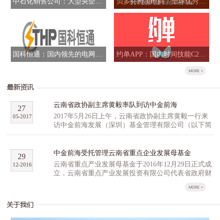
中石化销售公司：大型央企混合所有制改革标志性项目
贝多芬跨境电商：全球优秀品牌跨境B2B全网运营商
国科恒通：国内领先的电网信息化解决方案提供商
约单APP：国内时间技能C2C交易平台
云南省政协副主席黄毅率队到访中金前海
27
2017年5月26日上午，云南省政协副主席黄毅一行来
05
-
2017
访中金前海发展（深圳）基金管理有限公司（以下简
称“中金前海”），与中金前海副总经理石明达、董事
总经理胡祺昊等人就高科技产业园区和云南省重点产
业发展母基金（以下简称“云南母基金”）等事宜进行
中金前海受托管理云南省重点企业发展母基金
29
了深入研讨交流。 黄毅一行对公司的产业基金
云南省重点产业发展母基金于2016年12月29日正式成
12
-
2016
管理经验和投资项目进行了重点了解，并就云南生物
立，云南省重点产业发展投资有限公司代表省政府财
及高原特色农业创新创业产业园区的提案，以及配套
政出资认缴16亿元，云南省工业投资集团公司、云尚
的孵化招商投融资方面经验进行了广泛的探讨。他表
基金、尚融资本、百果园等多家机构作为第一批战略
达了云南省有关方面对云南母基金及中金前海的重
合作伙伴，积极参与云南省重点产业发展母基金的组
视，期许中金前海利用自身行业优势和宝贵经验，与
建，意向认缴出资总计35亿元，超过首期母基金预期
云南省展开深度合作。同行的省科技农业口以及昆明
规模。 云南省重点产业发展基金分为母基金和子基