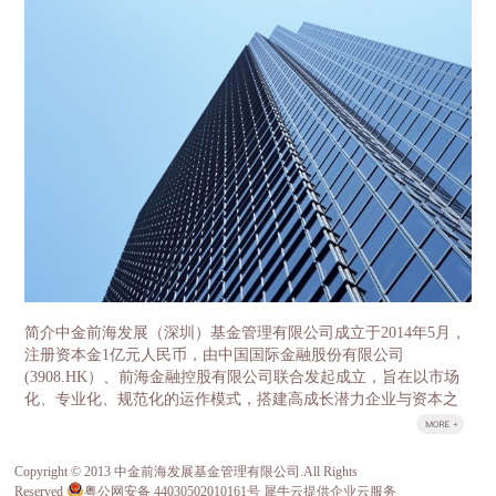
盘龙区领导分别就各自感兴趣的话题展开了细致的沟
金两层结构。母基金采用有限合伙制，由云南省发展
通。 中金前海副总经理石明达首先介绍了中金
改革委牵头，委托中金前海（深圳）基金管理有限公
前海的基本情况和发展历程，总结了前海自贸区在产
司负责具体运营管理。省政府授权省发展改革委履行
业基金及特色小镇方面的经验。 中金前海董事总经
政府出资人职责，首期整合省级财政资金16亿元，逐
理胡祺昊则作为云南母基金的主要负责人，对中金前
年整合省级财政中扶持产业发展50%左右的存量资金
海管理的云南母基金、氢能源基金等重要的区域性、
以及全部新增投入部分，加上子基金收益的滚动使
行业性代表基金做了介绍，并交流了过去几年公司投
用，5年争取整合100亿元左右资金作为引导资金，母
资的重要项目，如中石化、百果园、坚果微影院、万
基金管理公司按照1:1-1:2的比例进行社会募集，首期
色城等。其中中国果业龙头百果园项目因为与云南的
母基金规模达到32亿元-48亿元、5年达到200亿元-300
农业科技和高原特色产业相关度高，经营模式先进，
亿元。 子基金由各重点产业领导小组牵头，按照“一
规模领先、受到大家的重点关注和热烈讨论，昭通野
个产业、一支基金”的思路，分别设立8个重点产业发
苹果案例更是令云南的客人赞叹不已。宾主相约邀请
展子基金，同时设立1个并购基金和1个国际产能合作
百果园的管理层与云南农科院以及高原特色果业的龙
基金服务8个重点产业，按照“成熟一支、设立一
头企业进行成体系的对接，推动实现高品质云南水果
支”的原则，经母基金管理人中金前海（深圳）基金
跨省跨季，市场驱动的良性发展。 目前，中金
管理有限公司核准设立。 云南省发展改革委作为政
前海实际投资规模已达130亿元，管理资产规模超200
府出资人代表，按市场化管理资金使用、财务收支等
亿。不仅获得证券时报评选的2016年最具成长性创投
情况，确保基金稳健运作。设立产业投资基金是一项
简介中金前海发展（深圳）基金管理有限公司成立于2014年5月，
机构称号，中金前海董事总经理胡祺昊也获得了2016
重大改革和创新工作，对于更好发挥财政资金对社会
注册资本金1亿元人民币，由中国国际金融股份有限公司
年最佳新锐投资人的称号，所投项目多次入选清科、
资金的引导作用，充分发挥市场在资源配置中的决定
(3908.HK）、前海金融控股有限公司联合发起成立，旨在以市场
投中等行业领先排名。其股东中金公司和前海金控分
性作用，优化财政资金支持方式，顺利推进重点产业
化、专业化、规范化的运作模式，搭建高成长潜力企业与资本之
别管理着国家新兴产业创业投资引导基金、成都前海
发展，具有十分重要的意义。
间的桥梁。 荣誉公司于2014年底荣获由深圳市前海管理局、前海
产业投资基金。 中金前海的管...
股权交易中心等主办的首届前海风云榜之“最佳投资基金”。&...
Copyright © 2013 中金前海发展基金管理有限公司.All Rights
关于我们
Reserved
粤公网安备 44030502010161号
犀牛云提供企业云服务