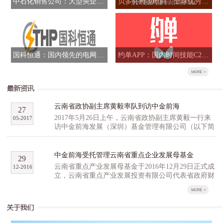
中石化销售公司：大型央企混合所有制改革标志性项目
贝多芬跨境电商：全球优秀品牌跨境B2B全网运营商
国科恒通：国内领先的电网信息化解决方案提供商
约单APP：国内时间技能C2C交易平台
云南省政协副主席黄毅率队到访中金前海
27
2017年5月26日上午，云南省政协副主席黄毅一行来
05
-
2017
访中金前海发展（深圳）基金管理有限公司（以下简
称“中金前海”），与中金前海副总经理石明达、董事
总经理胡祺昊等人就高科技产业园区和云南省重点产
业发展母基金（以下简称“云南母基金”）等事宜进行
中金前海受托管理云南省重点企业发展母基金
29
了深入研讨交流。 黄毅一行对公司的产业基金
云南省重点产业发展母基金于2016年12月29日正式成
12
-
2016
管理经验和投资项目进行了重点了解，并就云南生物
立，云南省重点产业发展投资有限公司代表省政府财
及高原特色农业创新创业产业园区的提案，以及配套
政出资认缴16亿元，云南省工业投资集团公司、云尚
的孵化招商投融资方面经验进行了广泛的探讨。他表
基金、尚融资本、百果园等多家机构作为第一批战略
达了云南省有关方面对云南母基金及中金前海的重
合作伙伴，积极参与云南省重点产业发展母基金的组
视，期许中金前海利用自身行业优势和宝贵经验，与
建，意向认缴出资总计35亿元，超过首期母基金预期
云南省展开深度合作。同行的省科技农业口以及昆明
规模。 云南省重点产业发展基金分为母基金和子基