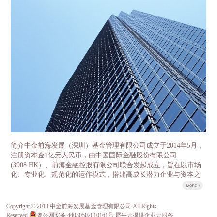
盘龙区领导分别就各自感兴趣的话题展开了细致的沟
金两层结构。母基金采用有限合伙制，由云南省发展
通。 中金前海副总经理石明达首先介绍了中金
改革委牵头，委托中金前海（深圳）基金管理有限公
前海的基本情况和发展历程，总结了前海自贸区在产
司负责具体运营管理。省政府授权省发展改革委履行
业基金及特色小镇方面的经验。 中金前海董事总经
政府出资人职责，首期整合省级财政资金16亿元，逐
理胡祺昊则作为云南母基金的主要负责人，对中金前
年整合省级财政中扶持产业发展50%左右的存量资金
海管理的云南母基金、氢能源基金等重要的区域性、
以及全部新增投入部分，加上子基金收益的滚动使
行业性代表基金做了介绍，并交流了过去几年公司投
用，5年争取整合100亿元左右资金作为引导资金，母
资的重要项目，如中石化、百果园、坚果微影院、万
基金管理公司按照1:1-1:2的比例进行社会募集，首期
色城等。其中中国果业龙头百果园项目因为与云南的
母基金规模达到32亿元-48亿元、5年达到200亿元-300
农业科技和高原特色产业相关度高，经营模式先进，
亿元。 子基金由各重点产业领导小组牵头，按照“一
规模领先、受到大家的重点关注和热烈讨论，昭通野
个产业、一支基金”的思路，分别设立8个重点产业发
苹果案例更是令云南的客人赞叹不已。宾主相约邀请
展子基金，同时设立1个并购基金和1个国际产能合作
百果园的管理层与云南农科院以及高原特色果业的龙
基金服务8个重点产业，按照“成熟一支、设立一
头企业进行成体系的对接，推动实现高品质云南水果
支”的原则，经母基金管理人中金前海（深圳）基金
跨省跨季，市场驱动的良性发展。 目前，中金
管理有限公司核准设立。 云南省发展改革委作为政
前海实际投资规模已达130亿元，管理资产规模超200
府出资人代表，按市场化管理资金使用、财务收支等
亿。不仅获得证券时报评选的2016年最具成长性创投
情况，确保基金稳健运作。设立产业投资基金是一项
简介中金前海发展（深圳）基金管理有限公司成立于2014年5月，
机构称号，中金前海董事总经理胡祺昊也获得了2016
重大改革和创新工作，对于更好发挥财政资金对社会
注册资本金1亿元人民币，由中国国际金融股份有限公司
年最佳新锐投资人的称号，所投项目多次入选清科、
资金的引导作用，充分发挥市场在资源配置中的决定
(3908.HK）、前海金融控股有限公司联合发起成立，旨在以市场
投中等行业领先排名。其股东中金公司和前海金控分
性作用，优化财政资金支持方式，顺利推进重点产业
化、专业化、规范化的运作模式，搭建高成长潜力企业与资本之
别管理着国家新兴产业创业投资引导基金、成都前海
发展，具有十分重要的意义。
间的桥梁。 荣誉公司于2014年底荣获由深圳市前海管理局、前海
产业投资基金。 中金前海的管...
股权交易中心等主办的首届前海风云榜之“最佳投资基金”。&...
Copyright © 2013 中金前海发展基金管理有限公司.All Rights
关于我们
Reserved
粤公网安备 44030502010161号
犀牛云提供企业云服务