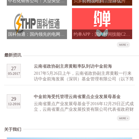
中石化销售公司：大型央企混合所有制改革标志性项目
贝多芬跨境电商：全球优秀品牌跨境B2B全网运营商
国科恒通：国内领先的电网信息化解决方案提供商
约单APP：国内时间技能C2C交易平台
云南省政协副主席黄毅率队到访中金前海
27
2017年5月26日上午，云南省政协副主席黄毅一行来
05
-
2017
访中金前海发展（深圳）基金管理有限公司（以下简
称“中金前海”），与中金前海副总经理石明达、董事
总经理胡祺昊等人就高科技产业园区和云南省重点产
业发展母基金（以下简称“云南母基金”）等事宜进行
中金前海受托管理云南省重点企业发展母基金
29
了深入研讨交流。 黄毅一行对公司的产业基金
云南省重点产业发展母基金于2016年12月29日正式成
12
-
2016
管理经验和投资项目进行了重点了解，并就云南生物
立，云南省重点产业发展投资有限公司代表省政府财
及高原特色农业创新创业产业园区的提案，以及配套
政出资认缴16亿元，云南省工业投资集团公司、云尚
的孵化招商投融资方面经验进行了广泛的探讨。他表
基金、尚融资本、百果园等多家机构作为第一批战略
达了云南省有关方面对云南母基金及中金前海的重
合作伙伴，积极参与云南省重点产业发展母基金的组
视，期许中金前海利用自身行业优势和宝贵经验，与
建，意向认缴出资总计35亿元，超过首期母基金预期
云南省展开深度合作。同行的省科技农业口以及昆明
规模。 云南省重点产业发展基金分为母基金和子基