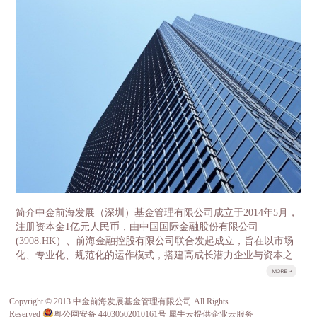
盘龙区领导分别就各自感兴趣的话题展开了细致的沟
金两层结构。母基金采用有限合伙制，由云南省发展
通。 中金前海副总经理石明达首先介绍了中金
改革委牵头，委托中金前海（深圳）基金管理有限公
前海的基本情况和发展历程，总结了前海自贸区在产
司负责具体运营管理。省政府授权省发展改革委履行
业基金及特色小镇方面的经验。 中金前海董事总经
政府出资人职责，首期整合省级财政资金16亿元，逐
理胡祺昊则作为云南母基金的主要负责人，对中金前
年整合省级财政中扶持产业发展50%左右的存量资金
海管理的云南母基金、氢能源基金等重要的区域性、
以及全部新增投入部分，加上子基金收益的滚动使
行业性代表基金做了介绍，并交流了过去几年公司投
用，5年争取整合100亿元左右资金作为引导资金，母
资的重要项目，如中石化、百果园、坚果微影院、万
基金管理公司按照1:1-1:2的比例进行社会募集，首期
色城等。其中中国果业龙头百果园项目因为与云南的
母基金规模达到32亿元-48亿元、5年达到200亿元-300
农业科技和高原特色产业相关度高，经营模式先进，
亿元。 子基金由各重点产业领导小组牵头，按照“一
规模领先、受到大家的重点关注和热烈讨论，昭通野
个产业、一支基金”的思路，分别设立8个重点产业发
苹果案例更是令云南的客人赞叹不已。宾主相约邀请
展子基金，同时设立1个并购基金和1个国际产能合作
百果园的管理层与云南农科院以及高原特色果业的龙
基金服务8个重点产业，按照“成熟一支、设立一
头企业进行成体系的对接，推动实现高品质云南水果
支”的原则，经母基金管理人中金前海（深圳）基金
跨省跨季，市场驱动的良性发展。 目前，中金
管理有限公司核准设立。 云南省发展改革委作为政
前海实际投资规模已达130亿元，管理资产规模超200
府出资人代表，按市场化管理资金使用、财务收支等
亿。不仅获得证券时报评选的2016年最具成长性创投
情况，确保基金稳健运作。设立产业投资基金是一项
简介中金前海发展（深圳）基金管理有限公司成立于2014年5月，
机构称号，中金前海董事总经理胡祺昊也获得了2016
重大改革和创新工作，对于更好发挥财政资金对社会
注册资本金1亿元人民币，由中国国际金融股份有限公司
年最佳新锐投资人的称号，所投项目多次入选清科、
资金的引导作用，充分发挥市场在资源配置中的决定
(3908.HK）、前海金融控股有限公司联合发起成立，旨在以市场
投中等行业领先排名。其股东中金公司和前海金控分
性作用，优化财政资金支持方式，顺利推进重点产业
化、专业化、规范化的运作模式，搭建高成长潜力企业与资本之
别管理着国家新兴产业创业投资引导基金、成都前海
发展，具有十分重要的意义。
间的桥梁。 荣誉公司于2014年底荣获由深圳市前海管理局、前海
产业投资基金。 中金前海的管...
股权交易中心等主办的首届前海风云榜之“最佳投资基金”。&...
Copyright © 2013 中金前海发展基金管理有限公司.All Rights
关于我们
Reserved
粤公网安备 44030502010161号
犀牛云提供企业云服务