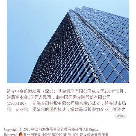
盘龙区领导分别就各自感兴趣的话题展开了细致的沟
金两层结构。母基金采用有限合伙制，由云南省发展
通。 中金前海副总经理石明达首先介绍了中金
改革委牵头，委托中金前海（深圳）基金管理有限公
前海的基本情况和发展历程，总结了前海自贸区在产
司负责具体运营管理。省政府授权省发展改革委履行
业基金及特色小镇方面的经验。 中金前海董事总经
政府出资人职责，首期整合省级财政资金16亿元，逐
理胡祺昊则作为云南母基金的主要负责人，对中金前
年整合省级财政中扶持产业发展50%左右的存量资金
海管理的云南母基金、氢能源基金等重要的区域性、
以及全部新增投入部分，加上子基金收益的滚动使
行业性代表基金做了介绍，并交流了过去几年公司投
用，5年争取整合100亿元左右资金作为引导资金，母
资的重要项目，如中石化、百果园、坚果微影院、万
基金管理公司按照1:1-1:2的比例进行社会募集，首期
色城等。其中中国果业龙头百果园项目因为与云南的
母基金规模达到32亿元-48亿元、5年达到200亿元-300
农业科技和高原特色产业相关度高，经营模式先进，
亿元。 子基金由各重点产业领导小组牵头，按照“一
规模领先、受到大家的重点关注和热烈讨论，昭通野
个产业、一支基金”的思路，分别设立8个重点产业发
苹果案例更是令云南的客人赞叹不已。宾主相约邀请
展子基金，同时设立1个并购基金和1个国际产能合作
百果园的管理层与云南农科院以及高原特色果业的龙
基金服务8个重点产业，按照“成熟一支、设立一
头企业进行成体系的对接，推动实现高品质云南水果
支”的原则，经母基金管理人中金前海（深圳）基金
跨省跨季，市场驱动的良性发展。 目前，中金
管理有限公司核准设立。 云南省发展改革委作为政
前海实际投资规模已达130亿元，管理资产规模超200
府出资人代表，按市场化管理资金使用、财务收支等
亿。不仅获得证券时报评选的2016年最具成长性创投
情况，确保基金稳健运作。设立产业投资基金是一项
简介中金前海发展（深圳）基金管理有限公司成立于2014年5月，
机构称号，中金前海董事总经理胡祺昊也获得了2016
重大改革和创新工作，对于更好发挥财政资金对社会
注册资本金1亿元人民币，由中国国际金融股份有限公司
年最佳新锐投资人的称号，所投项目多次入选清科、
资金的引导作用，充分发挥市场在资源配置中的决定
(3908.HK）、前海金融控股有限公司联合发起成立，旨在以市场
投中等行业领先排名。其股东中金公司和前海金控分
性作用，优化财政资金支持方式，顺利推进重点产业
化、专业化、规范化的运作模式，搭建高成长潜力企业与资本之
别管理着国家新兴产业创业投资引导基金、成都前海
发展，具有十分重要的意义。
间的桥梁。 荣誉公司于2014年底荣获由深圳市前海管理局、前海
产业投资基金。 中金前海的管...
股权交易中心等主办的首届前海风云榜之“最佳投资基金”。&...
Copyright © 2013 中金前海发展基金管理有限公司.All Rights
关于我们
Reserved
粤公网安备 44030502010161号
犀牛云提供企业云服务