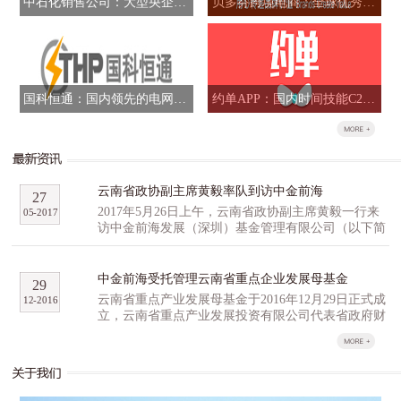
中石化销售公司：大型央企混合所有制改革标志性项目
贝多芬跨境电商：全球优秀品牌跨境B2B全网运营商
国科恒通：国内领先的电网信息化解决方案提供商
约单APP：国内时间技能C2C交易平台
云南省政协副主席黄毅率队到访中金前海
27
2017年5月26日上午，云南省政协副主席黄毅一行来
05
-
2017
访中金前海发展（深圳）基金管理有限公司（以下简
称“中金前海”），与中金前海副总经理石明达、董事
总经理胡祺昊等人就高科技产业园区和云南省重点产
业发展母基金（以下简称“云南母基金”）等事宜进行
中金前海受托管理云南省重点企业发展母基金
29
了深入研讨交流。 黄毅一行对公司的产业基金
云南省重点产业发展母基金于2016年12月29日正式成
12
-
2016
管理经验和投资项目进行了重点了解，并就云南生物
立，云南省重点产业发展投资有限公司代表省政府财
及高原特色农业创新创业产业园区的提案，以及配套
政出资认缴16亿元，云南省工业投资集团公司、云尚
的孵化招商投融资方面经验进行了广泛的探讨。他表
基金、尚融资本、百果园等多家机构作为第一批战略
达了云南省有关方面对云南母基金及中金前海的重
合作伙伴，积极参与云南省重点产业发展母基金的组
视，期许中金前海利用自身行业优势和宝贵经验，与
建，意向认缴出资总计35亿元，超过首期母基金预期
云南省展开深度合作。同行的省科技农业口以及昆明
规模。 云南省重点产业发展基金分为母基金和子基