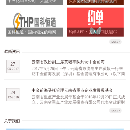
中石化销售公司：大型央企混合所有制改革标志性项目
贝多芬跨境电商：全球优秀品牌跨境B2B全网运营商
国科恒通：国内领先的电网信息化解决方案提供商
约单APP：国内时间技能C2C交易平台
云南省政协副主席黄毅率队到访中金前海
27
2017年5月26日上午，云南省政协副主席黄毅一行来
05
-
2017
访中金前海发展（深圳）基金管理有限公司（以下简
称“中金前海”），与中金前海副总经理石明达、董事
总经理胡祺昊等人就高科技产业园区和云南省重点产
业发展母基金（以下简称“云南母基金”）等事宜进行
中金前海受托管理云南省重点企业发展母基金
29
了深入研讨交流。 黄毅一行对公司的产业基金
云南省重点产业发展母基金于2016年12月29日正式成
12
-
2016
管理经验和投资项目进行了重点了解，并就云南生物
立，云南省重点产业发展投资有限公司代表省政府财
及高原特色农业创新创业产业园区的提案，以及配套
政出资认缴16亿元，云南省工业投资集团公司、云尚
的孵化招商投融资方面经验进行了广泛的探讨。他表
基金、尚融资本、百果园等多家机构作为第一批战略
达了云南省有关方面对云南母基金及中金前海的重
合作伙伴，积极参与云南省重点产业发展母基金的组
视，期许中金前海利用自身行业优势和宝贵经验，与
建，意向认缴出资总计35亿元，超过首期母基金预期
云南省展开深度合作。同行的省科技农业口以及昆明
规模。 云南省重点产业发展基金分为母基金和子基