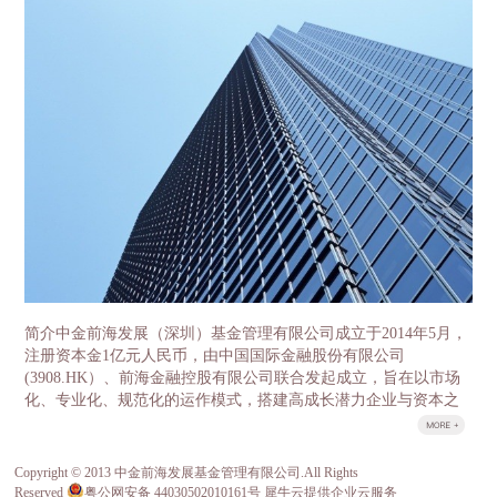
盘龙区领导分别就各自感兴趣的话题展开了细致的沟
金两层结构。母基金采用有限合伙制，由云南省发展
通。 中金前海副总经理石明达首先介绍了中金
改革委牵头，委托中金前海（深圳）基金管理有限公
前海的基本情况和发展历程，总结了前海自贸区在产
司负责具体运营管理。省政府授权省发展改革委履行
业基金及特色小镇方面的经验。 中金前海董事总经
政府出资人职责，首期整合省级财政资金16亿元，逐
理胡祺昊则作为云南母基金的主要负责人，对中金前
年整合省级财政中扶持产业发展50%左右的存量资金
海管理的云南母基金、氢能源基金等重要的区域性、
以及全部新增投入部分，加上子基金收益的滚动使
行业性代表基金做了介绍，并交流了过去几年公司投
用，5年争取整合100亿元左右资金作为引导资金，母
资的重要项目，如中石化、百果园、坚果微影院、万
基金管理公司按照1:1-1:2的比例进行社会募集，首期
色城等。其中中国果业龙头百果园项目因为与云南的
母基金规模达到32亿元-48亿元、5年达到200亿元-300
农业科技和高原特色产业相关度高，经营模式先进，
亿元。 子基金由各重点产业领导小组牵头，按照“一
规模领先、受到大家的重点关注和热烈讨论，昭通野
个产业、一支基金”的思路，分别设立8个重点产业发
苹果案例更是令云南的客人赞叹不已。宾主相约邀请
展子基金，同时设立1个并购基金和1个国际产能合作
百果园的管理层与云南农科院以及高原特色果业的龙
基金服务8个重点产业，按照“成熟一支、设立一
头企业进行成体系的对接，推动实现高品质云南水果
支”的原则，经母基金管理人中金前海（深圳）基金
跨省跨季，市场驱动的良性发展。 目前，中金
管理有限公司核准设立。 云南省发展改革委作为政
前海实际投资规模已达130亿元，管理资产规模超200
府出资人代表，按市场化管理资金使用、财务收支等
亿。不仅获得证券时报评选的2016年最具成长性创投
情况，确保基金稳健运作。设立产业投资基金是一项
简介中金前海发展（深圳）基金管理有限公司成立于2014年5月，
机构称号，中金前海董事总经理胡祺昊也获得了2016
重大改革和创新工作，对于更好发挥财政资金对社会
注册资本金1亿元人民币，由中国国际金融股份有限公司
年最佳新锐投资人的称号，所投项目多次入选清科、
资金的引导作用，充分发挥市场在资源配置中的决定
(3908.HK）、前海金融控股有限公司联合发起成立，旨在以市场
投中等行业领先排名。其股东中金公司和前海金控分
性作用，优化财政资金支持方式，顺利推进重点产业
化、专业化、规范化的运作模式，搭建高成长潜力企业与资本之
别管理着国家新兴产业创业投资引导基金、成都前海
发展，具有十分重要的意义。
间的桥梁。 荣誉公司于2014年底荣获由深圳市前海管理局、前海
产业投资基金。 中金前海的管...
股权交易中心等主办的首届前海风云榜之“最佳投资基金”。&...
Copyright © 2013 中金前海发展基金管理有限公司.All Rights
关于我们
Reserved
粤公网安备 44030502010161号
犀牛云提供企业云服务