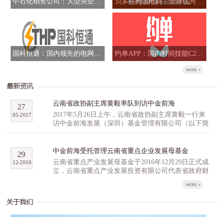
中石化销售公司：大型央企混合所有制改革标志性项目
贝多芬跨境电商：全球优秀品牌跨境B2B全网运营商
国科恒通：国内领先的电网信息化解决方案提供商
约单APP：国内时间技能C2C交易平台
云南省政协副主席黄毅率队到访中金前海
27
2017年5月26日上午，云南省政协副主席黄毅一行来
05
-
2017
访中金前海发展（深圳）基金管理有限公司（以下简
称“中金前海”），与中金前海副总经理石明达、董事
总经理胡祺昊等人就高科技产业园区和云南省重点产
业发展母基金（以下简称“云南母基金”）等事宜进行
中金前海受托管理云南省重点企业发展母基金
29
了深入研讨交流。 黄毅一行对公司的产业基金
云南省重点产业发展母基金于2016年12月29日正式成
12
-
2016
管理经验和投资项目进行了重点了解，并就云南生物
立，云南省重点产业发展投资有限公司代表省政府财
及高原特色农业创新创业产业园区的提案，以及配套
政出资认缴16亿元，云南省工业投资集团公司、云尚
的孵化招商投融资方面经验进行了广泛的探讨。他表
基金、尚融资本、百果园等多家机构作为第一批战略
达了云南省有关方面对云南母基金及中金前海的重
合作伙伴，积极参与云南省重点产业发展母基金的组
视，期许中金前海利用自身行业优势和宝贵经验，与
建，意向认缴出资总计35亿元，超过首期母基金预期
云南省展开深度合作。同行的省科技农业口以及昆明
规模。 云南省重点产业发展基金分为母基金和子基