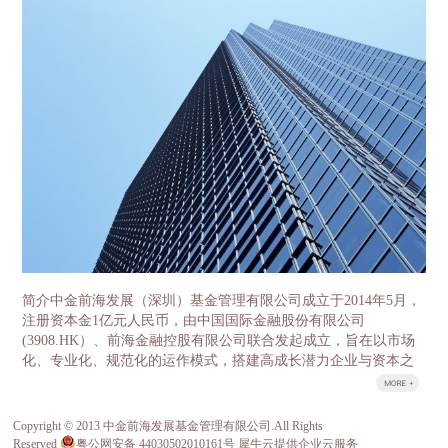
盘龙区领导分别就各自感兴趣的话题展开了细致的沟
金两层结构。母基金采用有限合伙制，由云南省发展
通。 中金前海副总经理石明达首先介绍了中金
改革委牵头，委托中金前海（深圳）基金管理有限公
前海的基本情况和发展历程，总结了前海自贸区在产
司负责具体运营管理。省政府授权省发展改革委履行
业基金及特色小镇方面的经验。 中金前海董事总经
政府出资人职责，首期整合省级财政资金16亿元，逐
理胡祺昊则作为云南母基金的主要负责人，对中金前
年整合省级财政中扶持产业发展50%左右的存量资金
海管理的云南母基金、氢能源基金等重要的区域性、
以及全部新增投入部分，加上子基金收益的滚动使
行业性代表基金做了介绍，并交流了过去几年公司投
用，5年争取整合100亿元左右资金作为引导资金，母
资的重要项目，如中石化、百果园、坚果微影院、万
基金管理公司按照1:1-1:2的比例进行社会募集，首期
色城等。其中中国果业龙头百果园项目因为与云南的
母基金规模达到32亿元-48亿元、5年达到200亿元-300
农业科技和高原特色产业相关度高，经营模式先进，
亿元。 子基金由各重点产业领导小组牵头，按照“一
规模领先、受到大家的重点关注和热烈讨论，昭通野
个产业、一支基金”的思路，分别设立8个重点产业发
苹果案例更是令云南的客人赞叹不已。宾主相约邀请
展子基金，同时设立1个并购基金和1个国际产能合作
百果园的管理层与云南农科院以及高原特色果业的龙
基金服务8个重点产业，按照“成熟一支、设立一
头企业进行成体系的对接，推动实现高品质云南水果
支”的原则，经母基金管理人中金前海（深圳）基金
跨省跨季，市场驱动的良性发展。 目前，中金
管理有限公司核准设立。 云南省发展改革委作为政
前海实际投资规模已达130亿元，管理资产规模超200
府出资人代表，按市场化管理资金使用、财务收支等
亿。不仅获得证券时报评选的2016年最具成长性创投
情况，确保基金稳健运作。设立产业投资基金是一项
简介中金前海发展（深圳）基金管理有限公司成立于2014年5月，
机构称号，中金前海董事总经理胡祺昊也获得了2016
重大改革和创新工作，对于更好发挥财政资金对社会
注册资本金1亿元人民币，由中国国际金融股份有限公司
年最佳新锐投资人的称号，所投项目多次入选清科、
资金的引导作用，充分发挥市场在资源配置中的决定
(3908.HK）、前海金融控股有限公司联合发起成立，旨在以市场
投中等行业领先排名。其股东中金公司和前海金控分
性作用，优化财政资金支持方式，顺利推进重点产业
化、专业化、规范化的运作模式，搭建高成长潜力企业与资本之
别管理着国家新兴产业创业投资引导基金、成都前海
发展，具有十分重要的意义。
间的桥梁。 荣誉公司于2014年底荣获由深圳市前海管理局、前海
产业投资基金。 中金前海的管...
股权交易中心等主办的首届前海风云榜之“最佳投资基金”。&...
Copyright © 2013 中金前海发展基金管理有限公司.All Rights
关于我们
Reserved
粤公网安备 44030502010161号
犀牛云提供企业云服务